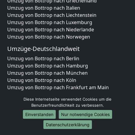
Umzug von Bottrop nach Griechenland
Umzug von Bottrop nach Italien
Umzug von Bottrop nach Liechtenstein
Umzug von Bottrop nach Luxemburg
Umzug von Bottrop nach Niederlande
Umzug von Bottrop nach Norwegen
Umzüge-Deutschlandweit
Umzug von Bottrop nach Berlin
Umzug von Bottrop nach Hamburg
Umzug von Bottrop nach München
Umzug von Bottrop nach Köln
Umzug von Bottrop nach Frankfurt am Main
Umzug von Bottrop nach Stuttgart
Diese Internetseite verwendet Cookies um die
Umzug von Bottrop nach Düsseldorf
Benutzerfreundlichkeit zu verbessern.
Umzug von Bottrop nach Leipzig
Einverstanden
Nur notwendige Cookies
Umzug von Bottrop nach Dortmund
Umzug von Bottrop nach Essen
Datenschutzerklärung
Umzug von Bottrop nach Bremen