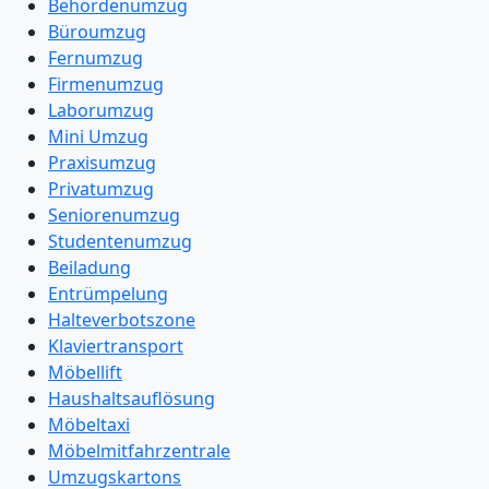
Behördenumzug
Büroumzug
Fernumzug
Firmenumzug
Laborumzug
Mini Umzug
Praxisumzug
Privatumzug
Seniorenumzug
Studentenumzug
Beiladung
Entrümpelung
Halteverbotszone
Klaviertransport
Möbellift
Haushaltsauflösung
Möbeltaxi
Möbelmitfahrzentrale
Umzugskartons