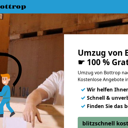
ottrop
Umzug von B
☛ 100 % Gra
Umzug von Bottrop na
Kostenlose Angebote in
✓
Wir helfen Ihne
✓
Schnell & unverb
✓
Finden Sie das 
blitzschnell ko