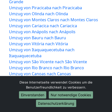
Grande
Umzug von Piracicaba nach Piracicaba
Umzug von Olinda nach Olinda
Umzug von Montes Claros nach Montes Claros
Umzug von Cariacica nach Cariacica
Umzug von Anápolis nach Anápolis
Umzug von Bauru nach Bauru
Umzug von Vitória nach Vitória
Umzug von Itaquaquecetuba nach
Itaquaquecetuba
Umzug von São Vicente nach São Vicente
Umzug von Rio Branco nach Rio Branco
Umzug von Canoas nach Canoas
Umzug von Franca nach Franca
Diese Internetseite verwendet Cookies um die
Umzug von Ponta Grossa nach Ponta Grossa
Benutzerfreundlichkeit zu verbessern.
Umzug von Blumenau nach Blumenau
Einverstanden
Nur notwendige Cookies
Umzug von Paulista nach Paulista
Umzug von Ribeirão das Neves nach Ribeirão das
Datenschutzerklärung
Neves