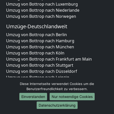
Umzug von Bottrop nach Luxemburg
Umzug von Bottrop nach Niederlande
Umzug von Bottrop nach Norwegen
Umzüge-Deutschlandweit
Umzug von Bottrop nach Berlin
Umzug von Bottrop nach Hamburg
Umzug von Bottrop nach München
Umzug von Bottrop nach Köln
Umzug von Bottrop nach Frankfurt am Main
Umzug von Bottrop nach Stuttgart
Umzug von Bottrop nach Düsseldorf
Umzug von Bottrop nach Leipzig
Umzug von Bottrop nach Dortmund
Diese Internetseite verwendet Cookies um die
Benutzerfreundlichkeit zu verbessern.
Umzug von Bottrop nach Essen
Umzug von Bottrop nach Bremen
Einverstanden
Nur notwendige Cookies
Umzug von Bottrop nach Dresden
Datenschutzerklärung
Umzug von Bottrop nach Hannover