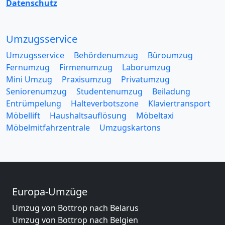
Datenschutz
Umzugsservice
Umzugsservice
Behördenumzug
Büroumzug
Fernumzug
Firmenumzug
Laborumzug
Mini Umzug
Praxisumzug
Privatumzug
Seniorenumzug
Studentenumzug
Beiladung
Entrümpelung
Halteverbotszone
Klaviertransport
Möbellift
Haushaltsauflösung
Möbeltaxi
Möbelmitfahrzentrale
Umzugskartons
Europa-Umzüge
Umzug von Bottrop nach Belarus
Umzug von Bottrop nach Belgien