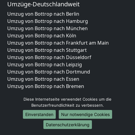
Umzüge-Deutschlandweit
Umzug von Bottrop nach Berlin
Umzug von Bottrop nach Hamburg
Umzug von Bottrop nach München
Umzug von Bottrop nach Köln
Umzug von Bottrop nach Frankfurt am Main
Umzug von Bottrop nach Stuttgart
Umzug von Bottrop nach Düsseldorf
Umzug von Bottrop nach Leipzig
Umzug von Bottrop nach Dortmund
Umzug von Bottrop nach Essen
Umzug von Bottrop nach Bremen
Umzug von Bottrop nach Dresden
Diese Internetseite verwendet Cookies um die
Umzug von Bottrop nach Hannover
Benutzerfreundlichkeit zu verbessern.
Umzug von Bottrop nach Nürnberg
Einverstanden
Nur notwendige Cookies
Umzug von Bottrop nach Duisburg
Umzug von Bottrop nach Bochum
Datenschutzerklärung
Umzug von Bottrop nach Wuppertal