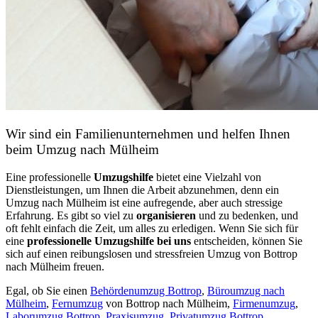
Wir sind ein Familienunternehmen und helfen Ihnen
beim Umzug nach Mülheim
Eine professionelle
Umzugshilfe
bietet eine Vielzahl von
Dienstleistungen, um Ihnen die Arbeit abzunehmen, denn ein
Umzug nach Mülheim ist eine aufregende, aber auch stressige
Erfahrung. Es gibt so viel zu
organisieren
und zu bedenken, und
oft fehlt einfach die Zeit, um alles zu erledigen. Wenn Sie sich für
eine
professionelle Umzugshilfe bei uns
entscheiden, können Sie
sich auf einen reibungslosen und stressfreien Umzug von Bottrop
nach Mülheim freuen.
Egal, ob Sie einen
Behördenumzug Bottrop
,
Büroumzug nach
Mülheim
,
Fernumzug
von Bottrop nach Mülheim,
Firmenumzug
,
Laborumzug Bottrop
,
Praxisumzug
,
Privatumzug Bottrop
,