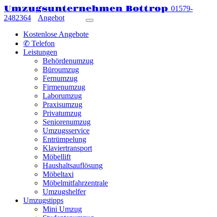
Umzugsunternehmen Bottrop
01579-
2482364
Angebot
Kostenlose Angebote
✆ Telefon
Leistungen
Behördenumzug
Büroumzug
Fernumzug
Firmenumzug
Laborumzug
Praxisumzug
Privatumzug
Seniorenumzug
Umzugsservice
Entrümpelung
Klaviertransport
Möbellift
Haushaltsauflösung
Möbeltaxi
Möbelmitfahrzentrale
Umzugshelfer
Umzugstipps
Mini Umzug