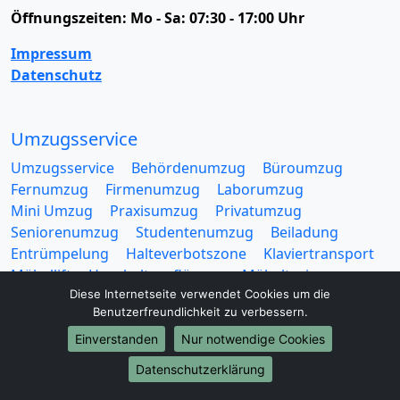
Öffnungszeiten:
Mo - Sa: 07:30 - 17:00 Uhr
Impressum
Datenschutz
Umzugsservice
Umzugsservice
Behördenumzug
Büroumzug
Fernumzug
Firmenumzug
Laborumzug
Mini Umzug
Praxisumzug
Privatumzug
Seniorenumzug
Studentenumzug
Beiladung
Entrümpelung
Halteverbotszone
Klaviertransport
Möbellift
Haushaltsauflösung
Möbeltaxi
Diese Internetseite verwendet Cookies um die
Möbelmitfahrzentrale
Umzugskartons
Benutzerfreundlichkeit zu verbessern.
Einverstanden
Nur notwendige Cookies
Datenschutzerklärung