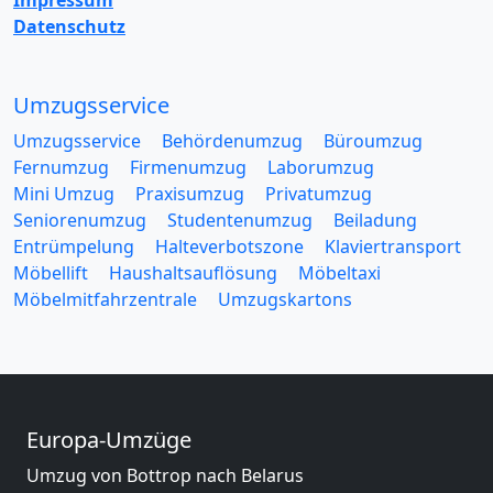
Impressum
Datenschutz
Umzugsservice
Umzugsservice
Behördenumzug
Büroumzug
Fernumzug
Firmenumzug
Laborumzug
Mini Umzug
Praxisumzug
Privatumzug
Seniorenumzug
Studentenumzug
Beiladung
Entrümpelung
Halteverbotszone
Klaviertransport
Möbellift
Haushaltsauflösung
Möbeltaxi
Möbelmitfahrzentrale
Umzugskartons
Europa-Umzüge
Umzug von Bottrop nach Belarus