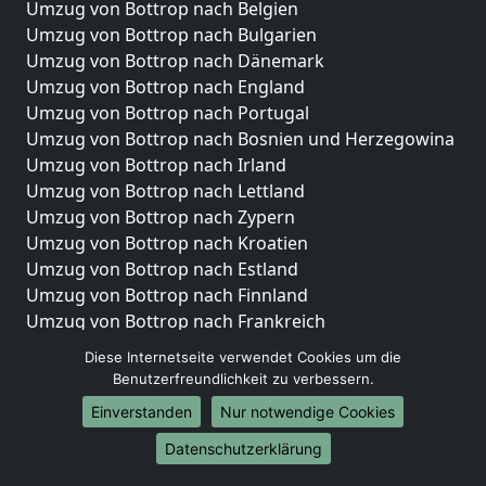
Umzug von Bottrop nach Belgien
Umzug von Bottrop nach Bulgarien
Umzug von Bottrop nach Dänemark
Umzug von Bottrop nach England
Umzug von Bottrop nach Portugal
Umzug von Bottrop nach Bosnien und Herzegowina
Umzug von Bottrop nach Irland
Umzug von Bottrop nach Lettland
Umzug von Bottrop nach Zypern
Umzug von Bottrop nach Kroatien
Umzug von Bottrop nach Estland
Umzug von Bottrop nach Finnland
Umzug von Bottrop nach Frankreich
Umzug von Bottrop nach Griechenland
Diese Internetseite verwendet Cookies um die
Umzug von Bottrop nach Italien
Benutzerfreundlichkeit zu verbessern.
Umzug von Bottrop nach Liechtenstein
Einverstanden
Nur notwendige Cookies
Umzug von Bottrop nach Luxemburg
Datenschutzerklärung
Umzug von Bottrop nach Niederlande
Umzug von Bottrop nach Norwegen