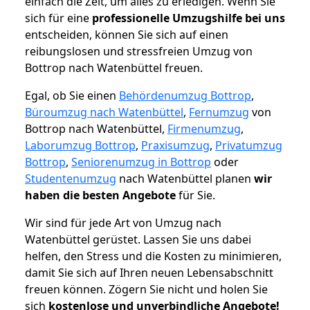
einfach die Zeit, um alles zu erledigen. Wenn Sie
sich für eine
professionelle Umzugshilfe bei uns
entscheiden, können Sie sich auf einen
reibungslosen und stressfreien Umzug von
Bottrop nach Watenbüttel freuen.
Egal, ob Sie einen
Behördenumzug Bottrop
,
Büroumzug nach Watenbüttel
,
Fernumzug
von
Bottrop nach Watenbüttel,
Firmenumzug
,
Laborumzug Bottrop
,
Praxisumzug
,
Privatumzug
Bottrop
,
Seniorenumzug in Bottrop
oder
Studentenumzug
nach Watenbüttel planen
wir
haben die besten Angebote
für Sie.
Wir sind für jede Art von Umzug nach
Watenbüttel gerüstet. Lassen Sie uns dabei
helfen, den Stress und die Kosten zu minimieren,
damit Sie sich auf Ihren neuen Lebensabschnitt
freuen können.
Zögern Sie nicht und holen Sie
sich
kostenlose und unverbindliche Angebote!