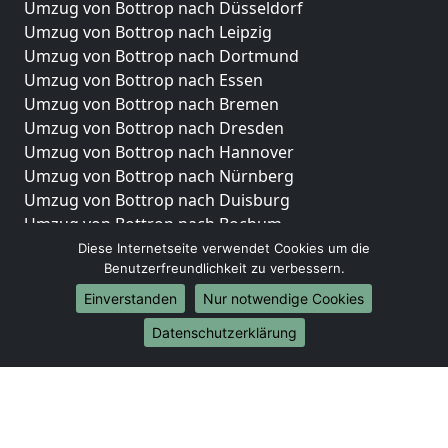
Umzug von Bottrop nach Düsseldorf
Umzug von Bottrop nach Leipzig
Umzug von Bottrop nach Dortmund
Umzug von Bottrop nach Essen
Umzug von Bottrop nach Bremen
Umzug von Bottrop nach Dresden
Umzug von Bottrop nach Hannover
Umzug von Bottrop nach Nürnberg
Umzug von Bottrop nach Duisburg
Umzug von Bottrop nach Bochum
Umzug von Bottrop nach Wuppertal
Diese Internetseite verwendet Cookies um die
Benutzerfreundlichkeit zu verbessern.
Umzug von Bottrop nach Bielefeld
Umzug von Bottrop nach Bonn
Einverstanden
Nur notwendige Cookies
Umzug von Bottrop nach Münster
Datenschutzerklärung
Internationale-Umzüge
Umzug von Bottrop nach Brasilien
Umzug von Bottrop nach Brunei Darussalam
Umzug von Bottrop nach Burkina Faso