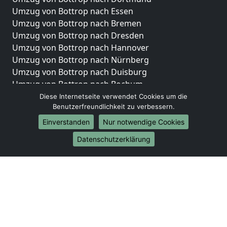
Umzug von Bottrop nach Essen
Umzug von Bottrop nach Bremen
Umzug von Bottrop nach Dresden
Umzug von Bottrop nach Hannover
Umzug von Bottrop nach Nürnberg
Umzug von Bottrop nach Duisburg
Umzug von Bottrop nach Bochum
Umzug von Bottrop nach Wuppertal
Diese Internetseite verwendet Cookies um die
Benutzerfreundlichkeit zu verbessern.
Umzug von Bottrop nach Bielefeld
Umzug von Bottrop nach Bonn
Einverstanden
Nur notwendige Cookies
Umzug von Bottrop nach Münster
Datenschutzerklärung
Internationale-Umzüge
Umzug von Bottrop nach Brasilien
Umzug von Bottrop nach Brunei Darussalam
Umzug von Bottrop nach Burkina Faso
Umzug von Bottrop nach Burundi
Umzug von Bottrop nach Chile