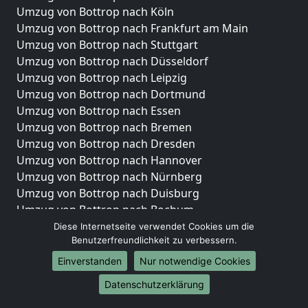
Umzug von Bottrop nach Köln
Umzug von Bottrop nach Frankfurt am Main
Umzug von Bottrop nach Stuttgart
Umzug von Bottrop nach Düsseldorf
Umzug von Bottrop nach Leipzig
Umzug von Bottrop nach Dortmund
Umzug von Bottrop nach Essen
Umzug von Bottrop nach Bremen
Umzug von Bottrop nach Dresden
Umzug von Bottrop nach Hannover
Umzug von Bottrop nach Nürnberg
Umzug von Bottrop nach Duisburg
Umzug von Bottrop nach Bochum
Umzug von Bottrop nach Wuppertal
Diese Internetseite verwendet Cookies um die
Benutzerfreundlichkeit zu verbessern.
Umzug von Bottrop nach Bielefeld
Umzug von Bottrop nach Bonn
Einverstanden
Nur notwendige Cookies
Umzug von Bottrop nach Münster
Datenschutzerklärung
Internationale-Umzüge