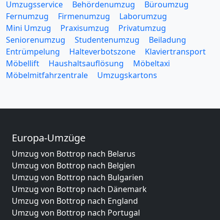
Umzugsservice
Behördenumzug
Büroumzug
Fernumzug
Firmenumzug
Laborumzug
Mini Umzug
Praxisumzug
Privatumzug
Seniorenumzug
Studentenumzug
Beiladung
Entrümpelung
Halteverbotszone
Klaviertransport
Möbellift
Haushaltsauflösung
Möbeltaxi
Möbelmitfahrzentrale
Umzugskartons
Europa-Umzüge
Umzug von Bottrop nach Belarus
Umzug von Bottrop nach Belgien
Umzug von Bottrop nach Bulgarien
Umzug von Bottrop nach Dänemark
Umzug von Bottrop nach England
Umzug von Bottrop nach Portugal