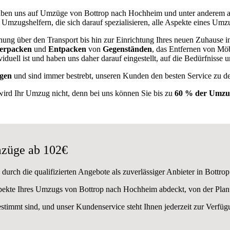
ben uns auf Umzüge von Bottrop nach Hochheim und unter anderem 
 Umzugshelfern, die sich darauf spezialisieren, alle Aspekte eines Umz
nung über den Transport bis hin zur Einrichtung Ihres neuen Zuhause 
erpacken
und
Entpacken
von
Gegenständen
, das Entfernen von Möb
uell ist und haben uns daher darauf eingestellt, auf die Bedürfniss
gen
und sind immer bestrebt, unseren Kunden den besten Service zu d
wird Ihr Umzug nicht, denn bei uns können Sie bis zu
60 % der Umzug
züge ab 102€
urch die qualifizierten Angebote als zuverlässiger Anbieter in Bottrop
Aspekte Ihres Umzugs von Bottrop nach Hochheim abdeckt, von der Plan
estimmt sind, und unser Kundenservice steht Ihnen jederzeit zur Verf