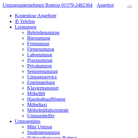
Umzugsunternehmen Bottrop
01579-2482364
Angebot
Kostenlose Angebote
✆ Telefon
Leistungen
Behördenumzug
Büroumzug
Fernumzug
Firmenumzug
Laborumzug
Praxisumzug
Privatumzug
Seniorenumzug
Umzugsservice
Entrümpelung
Klaviertransport
Möbellift
Haushaltsauflösung
Möbeltaxi
Möbelmitfahrzentrale
Umzugshelfer
Umzugstipps
Mini Umzug
Studentenumzug
Halteverbotszone Bottrop