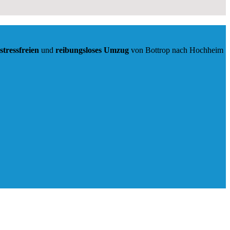
stressfreien
und
reibungsloses
Umzug
von Bottrop nach Hochheim