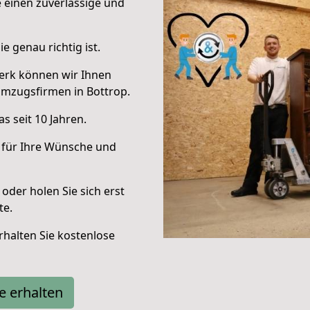
e einen zuverlässige und
e genau richtig ist.
erk können wir Ihnen
Umzugsfirmen in Bottrop.
s seit 10 Jahren.
 für Ihre Wünsche und
oder holen Sie sich erst
te.
halten Sie kostenlose
e erhalten