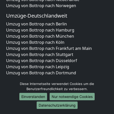
Umzug von Bottrop nach Norwegen
Umzüge-Deutschlandweit
Umzug von Bottrop nach Berlin
Umzug von Bottrop nach Hamburg
Umzug von Bottrop nach München
Umzug von Bottrop nach Köln
Umzug von Bottrop nach Frankfurt am Main
Umzug von Bottrop nach Stuttgart
Umzug von Bottrop nach Düsseldorf
Umzug von Bottrop nach Leipzig
Umzug von Bottrop nach Dortmund
Umzug von Bottrop nach Essen
Diese Internetseite verwendet Cookies um die
Umzug von Bottrop nach Bremen
Benutzerfreundlichkeit zu verbessern.
Umzug von Bottrop nach Dresden
Umzug von Bottrop nach Hannover
Einverstanden
Nur notwendige Cookies
Umzug von Bottrop nach Nürnberg
Datenschutzerklärung
Umzug von Bottrop nach Duisburg