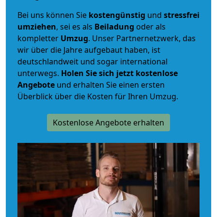
Bei uns können Sie
kostengünstig
und
stressfrei
umziehen
, sei es als
Beiladung
oder als
kompletter
Umzug
. Unser Partnernetzwerk, das
wir über die Jahre aufgebaut haben, ist
deutschlandweit und sogar international
unterwegs.
Holen Sie sich jetzt kostenlose
Angebote
und erhalten Sie einen ersten
Überblick über die Kosten für Ihren Umzug.
Kostenlose Angebote erhalten