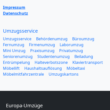
Impressum
Datenschutz
Umzugsservice
Umzugsservice
Behördenumzug
Büroumzug
Fernumzug
Firmenumzug
Laborumzug
Mini Umzug
Praxisumzug
Privatumzug
Seniorenumzug
Studentenumzug
Beiladung
Entrümpelung
Halteverbotszone
Klaviertransport
Möbellift
Haushaltsauflösung
Möbeltaxi
Möbelmitfahrzentrale
Umzugskartons
Europa-Umzüge