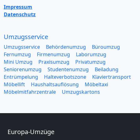
Impressum
Datenschutz
Umzugsservice
Umzugsservice
Behördenumzug
Büroumzug
Fernumzug
Firmenumzug
Laborumzug
Mini Umzug
Praxisumzug
Privatumzug
Seniorenumzug
Studentenumzug
Beiladung
Entrümpelung
Halteverbotszone
Klaviertransport
Möbellift
Haushaltsauflösung
Möbeltaxi
Möbelmitfahrzentrale
Umzugskartons
Europa-Umzüge