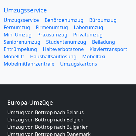
Umzugsservice
Umzugsservice
Behördenumzug
Büroumzug
Fernumzug
Firmenumzug
Laborumzug
Mini Umzug
Praxisumzug
Privatumzug
Seniorenumzug
Studentenumzug
Beiladung
Entrümpelung
Halteverbotszone
Klaviertransport
Möbellift
Haushaltsauflösung
Möbeltaxi
Möbelmitfahrzentrale
Umzugskartons
Europa-Umzüge
Umzug von Bottrop nach Belarus
Umzug von Bottrop nach Belgien
Umzug von Bottrop nach Bulgarien
Umzug von Bottrop nach Dänemark