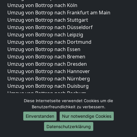
Umzug von Bottrop nach Köln
Umzug von Bottrop nach Frankfurt am Main
Umzug von Bottrop nach Stuttgart
Umzug von Bottrop nach Düsseldorf
Umzug von Bottrop nach Leipzig
Umzug von Bottrop nach Dortmund
Umzug von Bottrop nach Essen
Umzug von Bottrop nach Bremen
Umzug von Bottrop nach Dresden
Umzug von Bottrop nach Hannover
Umzug von Bottrop nach Nürnberg
Umzug von Bottrop nach Duisburg
Umzug von Bottrop nach Bochum
Umzug von Bottrop nach Wuppertal
Diese Internetseite verwendet Cookies um die
Benutzerfreundlichkeit zu verbessern.
Umzug von Bottrop nach Bielefeld
Umzug von Bottrop nach Bonn
Einverstanden
Nur notwendige Cookies
Umzug von Bottrop nach Münster
Datenschutzerklärung
Internationale-Umzüge