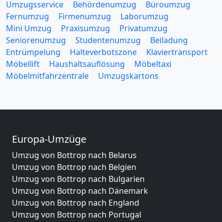
Umzugsservice
Behördenumzug
Büroumzug
Fernumzug
Firmenumzug
Laborumzug
Mini Umzug
Praxisumzug
Privatumzug
Seniorenumzug
Studentenumzug
Beiladung
Entrümpelung
Halteverbotszone
Klaviertransport
Möbellift
Haushaltsauflösung
Möbeltaxi
Möbelmitfahrzentrale
Umzugskartons
Europa-Umzüge
Umzug von Bottrop nach Belarus
Umzug von Bottrop nach Belgien
Umzug von Bottrop nach Bulgarien
Umzug von Bottrop nach Dänemark
Umzug von Bottrop nach England
Umzug von Bottrop nach Portugal