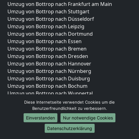
Umzug von Bottrop nach Frankfurt am Main
Umzug von Bottrop nach Stuttgart
Umzug von Bottrop nach Düsseldorf
Umzug von Bottrop nach Leipzig
Umzug von Bottrop nach Dortmund
Umzug von Bottrop nach Essen
Umzug von Bottrop nach Bremen
Umzug von Bottrop nach Dresden
Umzug von Bottrop nach Hannover
Umzug von Bottrop nach Nürnberg
Umzug von Bottrop nach Duisburg
Umzug von Bottrop nach Bochum
Umzug von Bottrop nach Wuppertal
Umzug von Bottrop nach Bielefeld
Diese Internetseite verwendet Cookies um die
Umzug von Bottrop nach Bonn
Benutzerfreundlichkeit zu verbessern.
Umzug von Bottrop nach Münster
Einverstanden
Nur notwendige Cookies
Internationale-Umzüge
Datenschutzerklärung
Umzug von Bottrop nach Brasilien