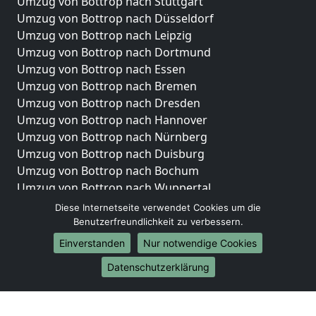
Umzug von Bottrop nach Stuttgart
Umzug von Bottrop nach Düsseldorf
Umzug von Bottrop nach Leipzig
Umzug von Bottrop nach Dortmund
Umzug von Bottrop nach Essen
Umzug von Bottrop nach Bremen
Umzug von Bottrop nach Dresden
Umzug von Bottrop nach Hannover
Umzug von Bottrop nach Nürnberg
Umzug von Bottrop nach Duisburg
Umzug von Bottrop nach Bochum
Umzug von Bottrop nach Wuppertal
Umzug von Bottrop nach Bielefeld
Diese Internetseite verwendet Cookies um die
Umzug von Bottrop nach Bonn
Benutzerfreundlichkeit zu verbessern.
Umzug von Bottrop nach Münster
Einverstanden
Nur notwendige Cookies
Internationale-Umzüge
Datenschutzerklärung
Umzug von Bottrop nach Brasilien
Umzug von Bottrop nach Brunei Darussalam