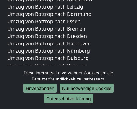
Umzug von Bottrop nach Leipzig
Umzug von Bottrop nach Dortmund
Umzug von Bottrop nach Essen
Umzug von Bottrop nach Bremen
Umzug von Bottrop nach Dresden
Umzug von Bottrop nach Hannover
Umzug von Bottrop nach Nürnberg
Umzug von Bottrop nach Duisburg
Umzug von Bottrop nach Bochum
Umzug von Bottrop nach Wuppertal
Diese Internetseite verwendet Cookies um die
Benutzerfreundlichkeit zu verbessern.
Umzug von Bottrop nach Bielefeld
Umzug von Bottrop nach Bonn
Einverstanden
Nur notwendige Cookies
Umzug von Bottrop nach Münster
Datenschutzerklärung
Internationale-Umzüge
Umzug von Bottrop nach Brasilien
Umzug von Bottrop nach Brunei Darussalam
Umzug von Bottrop nach Burkina Faso