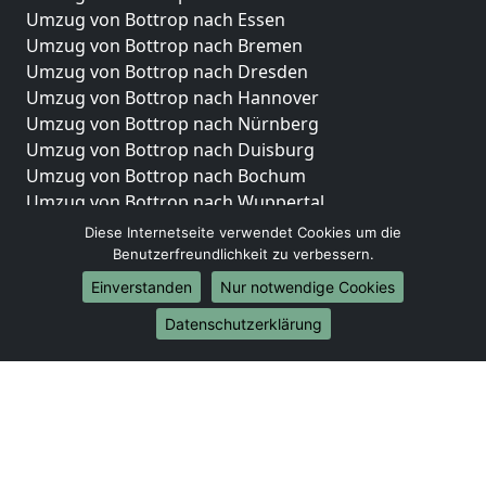
Umzug von Bottrop nach Essen
Umzug von Bottrop nach Bremen
Umzug von Bottrop nach Dresden
Umzug von Bottrop nach Hannover
Umzug von Bottrop nach Nürnberg
Umzug von Bottrop nach Duisburg
Umzug von Bottrop nach Bochum
Umzug von Bottrop nach Wuppertal
Umzug von Bottrop nach Bielefeld
Diese Internetseite verwendet Cookies um die
Umzug von Bottrop nach Bonn
Benutzerfreundlichkeit zu verbessern.
Umzug von Bottrop nach Münster
Einverstanden
Nur notwendige Cookies
Internationale-Umzüge
Datenschutzerklärung
Umzug von Bottrop nach Brasilien
Umzug von Bottrop nach Brunei Darussalam
Umzug von Bottrop nach Burkina Faso
Umzug von Bottrop nach Burundi
Umzug von Bottrop nach Chile