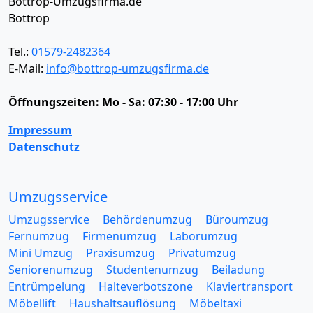
Bottrop-Umzugsfirma.de
Bottrop
Tel.:
01579-2482364
E-Mail:
info@bottrop-umzugsfirma.de
Öffnungszeiten:
Mo - Sa: 07:30 - 17:00 Uhr
Impressum
Datenschutz
Umzugsservice
Umzugsservice
Behördenumzug
Büroumzug
Fernumzug
Firmenumzug
Laborumzug
Mini Umzug
Praxisumzug
Privatumzug
Seniorenumzug
Studentenumzug
Beiladung
Entrümpelung
Halteverbotszone
Klaviertransport
Möbellift
Haushaltsauflösung
Möbeltaxi