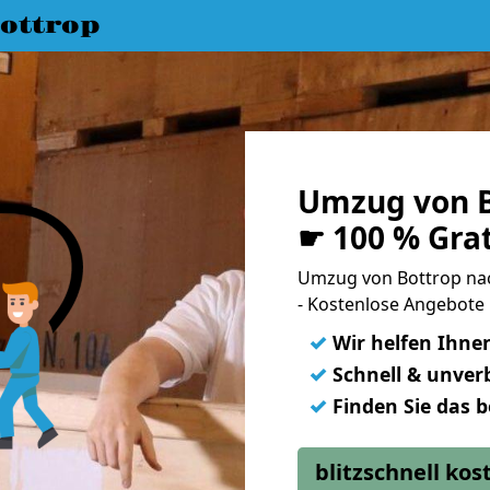
ottrop
Umzug von B
☛ 100 % Gra
Umzug von Bottrop na
- Kostenlose Angebote
✓
Wir helfen Ihne
✓
Schnell & unverb
✓
Finden Sie das 
blitzschnell ko