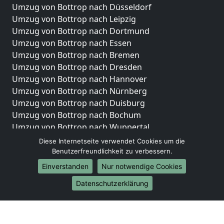
Umzug von Bottrop nach Düsseldorf
Umzug von Bottrop nach Leipzig
Umzug von Bottrop nach Dortmund
Umzug von Bottrop nach Essen
Umzug von Bottrop nach Bremen
Umzug von Bottrop nach Dresden
Umzug von Bottrop nach Hannover
Umzug von Bottrop nach Nürnberg
Umzug von Bottrop nach Duisburg
Umzug von Bottrop nach Bochum
Umzug von Bottrop nach Wuppertal
Umzug von Bottrop nach Bielefeld
Diese Internetseite verwendet Cookies um die
Umzug von Bottrop nach Bonn
Benutzerfreundlichkeit zu verbessern.
Umzug von Bottrop nach Münster
Einverstanden
Nur notwendige Cookies
Internationale-Umzüge
Datenschutzerklärung
Umzug von Bottrop nach Brasilien
Umzug von Bottrop nach Brunei Darussalam
Umzug von Bottrop nach Burkina Faso