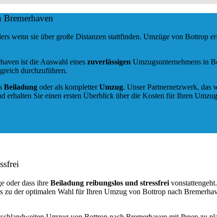
h Bremerhaven
ers wenn sie über große Distanzen stattfinden. Umzüge von Bottrop e
rhaven ist die Auswahl eines
zuverlässigen
Umzugsunternehmens in Bott
greich durchzuführen.
ls
Beiladung
oder als kompletter
Umzug
. Unser Partnernetzwerk, das w
d erhalten Sie einen ersten Überblick über die Kosten für Ihren Umzug
ssfrei
e oder dass ihre
Beiladung reibungslos und stressfrei
vonstattengeht
ns zu der optimalen Wahl für Ihren Umzug von Bottrop nach Bremerha
utschlandweiten Umzug von Bottrop nach Bremerhaven mit Ihnen zu pl