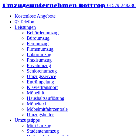
Umzugsunternehmen Bottrop
01579-248236
Kostenlose Angebote
✆ Telefon
Leistungen
Behördenumzug
Büroumzug
Fernumzug
Firmenumzug
Laborumzug
Praxisumzug
Privatumzug
Seniorenumzug
Umzugsservice
Entrümpelung
Klaviertransport
Möbellift
Haushaltsauflösung
Möbeltaxi
Möbelmitfahrzentrale
Umzugshelfer
Umzugstipps
Mini Umzug
Studentenumzug