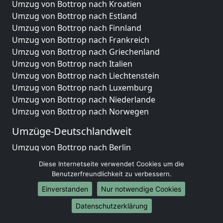
Umzug von Bottrop nach Kroatien
Umzug von Bottrop nach Estland
Umzug von Bottrop nach Finnland
Umzug von Bottrop nach Frankreich
Umzug von Bottrop nach Griechenland
Umzug von Bottrop nach Italien
Umzug von Bottrop nach Liechtenstein
Umzug von Bottrop nach Luxemburg
Umzug von Bottrop nach Niederlande
Umzug von Bottrop nach Norwegen
Umzüge-Deutschlandweit
Umzug von Bottrop nach Berlin
Umzug von Bottrop nach Hamburg
Diese Internetseite verwendet Cookies um die
Umzug von Bottrop nach München
Benutzerfreundlichkeit zu verbessern.
Umzug von Bottrop nach Köln
Einverstanden
Nur notwendige Cookies
Umzug von Bottrop nach Frankfurt am Main
Datenschutzerklärung
Umzug von Bottrop nach Stuttgart
Umzug von Bottrop nach Düsseldorf