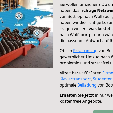
Sie wollen umziehen? Ob um
haben das
richtige Netzw
von Bottrop nach Wolfsburg
haben wir die richtige Lösu
Fragen wollen,
was kostet
nach Wolfsburg – dann wähl
die passende Antwort auf Ih
Ob ein
Privatumzug
von Bot
gewerblicher Umzug nach 
problemlos und stressfrei 
Allzeit bereit für Ihren
Firm
Klaviertransport
,
Studente
optimale
Beiladung
von Bot
Erhalten Sie jetzt
in nur we
kostenfreie Angebote.