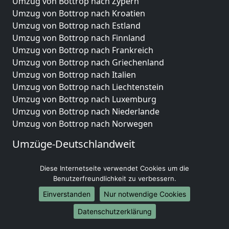
Umzug von Bottrop nach Zypern
Umzug von Bottrop nach Kroatien
Umzug von Bottrop nach Estland
Umzug von Bottrop nach Finnland
Umzug von Bottrop nach Frankreich
Umzug von Bottrop nach Griechenland
Umzug von Bottrop nach Italien
Umzug von Bottrop nach Liechtenstein
Umzug von Bottrop nach Luxemburg
Umzug von Bottrop nach Niederlande
Umzug von Bottrop nach Norwegen
Umzüge-Deutschlandweit
Umzug von Bottrop nach Berlin
Diese Internetseite verwendet Cookies um die
Umzug von Bottrop nach Hamburg
Benutzerfreundlichkeit zu verbessern.
Umzug von Bottrop nach München
Einverstanden
Nur notwendige Cookies
Umzug von Bottrop nach Köln
Umzug von Bottrop nach Frankfurt am Main
Datenschutzerklärung
Umzug von Bottrop nach Stuttgart