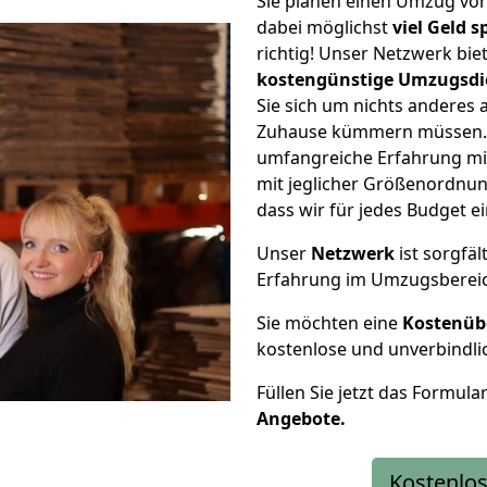
Sie planen einen Umzug vo
dabei möglichst
viel Geld 
richtig! Unser Netzwerk bi
kostengünstige Umzugsdi
Sie sich um nichts anderes 
Zuhause kümmern müssen. W
umfangreiche Erfahrung mi
mit jeglicher Größenordnun
dass wir für jedes Budget 
Unser
Netzwerk
ist sorgfäl
Erfahrung im Umzugsberei
Sie möchten eine
Kostenüb
kostenlose und unverbindli
Füllen Sie jetzt das Formula
Angebote.
Kostenlos