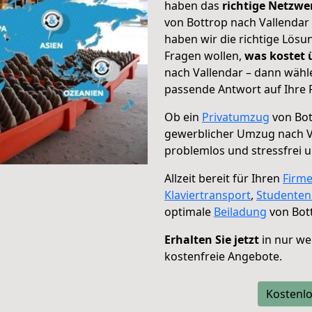
haben das
richtige Netzw
von Bottrop nach Vallendar 
haben wir die richtige Lösu
Fragen wollen,
was kostet
nach Vallendar – dann wähle
passende Antwort auf Ihre 
Ob ein
Privatumzug
von Bot
gewerblicher Umzug nach V
problemlos und stressfrei 
Allzeit bereit für Ihren
Firm
Klaviertransport
,
Studente
optimale
Beiladung
von Bott
Erhalten Sie jetzt
in nur we
kostenfreie Angebote.
Kostenlo