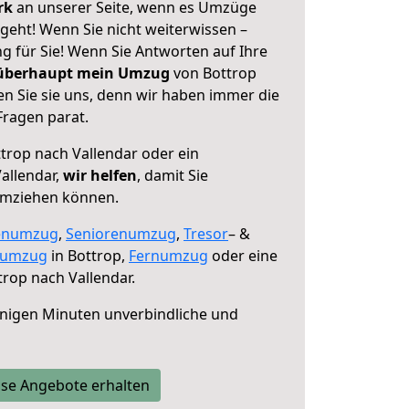
erk
an unserer Seite, wenn es Umzüge
geht! Wenn Sie nicht weiterwissen –
ng für Sie! Wenn Sie Antworten auf Ihre
 überhaupt mein Umzug
von Bottrop
n Sie sie uns, denn wir haben immer die
Fragen parat.
trop nach Vallendar oder ein
allendar,
wir helfen
, damit Sie
umziehen können.
enumzug
,
Seniorenumzug
,
Tresor
– &
numzug
in Bottrop,
Fernumzug
oder eine
rop nach Vallendar.
nigen Minuten unverbindliche und
se Angebote erhalten