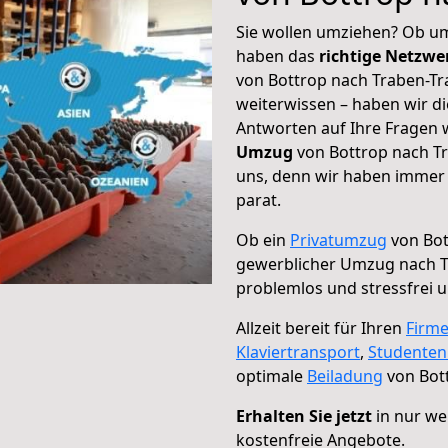
Sie wollen umziehen? Ob um
haben das
richtige Netzw
von Bottrop nach Traben-Tr
weiterwissen – haben wir di
Antworten auf Ihre Fragen 
Umzug
von Bottrop nach Tr
uns, denn wir haben immer 
parat.
Ob ein
Privatumzug
von Bot
gewerblicher Umzug nach T
problemlos und stressfrei 
Allzeit bereit für Ihren
Firm
Klaviertransport
,
Studente
optimale
Beiladung
von Bot
Erhalten Sie jetzt
in nur we
kostenfreie Angebote.