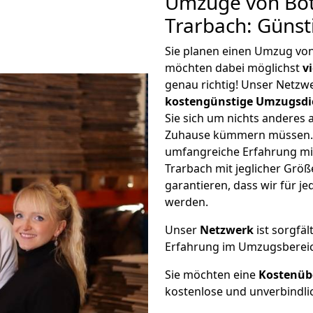
Umzüge von Bot
Trarbach: Güns
Sie planen einen Umzug vo
möchten dabei möglichst
v
genau richtig! Unser Netzw
kostengünstige Umzugsdi
Sie sich um nichts anderes 
Zuhause kümmern müssen. W
umfangreiche Erfahrung mi
Trarbach mit jeglicher Gr
garantieren, dass wir für j
werden.
Unser
Netzwerk
ist sorgfäl
Erfahrung im Umzugsberei
Sie möchten eine
Kostenüb
kostenlose und unverbindli