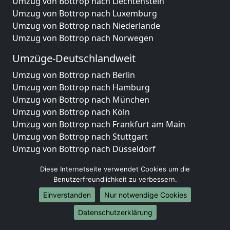
Umzug von Bottrop nach Liechtenstein
Umzug von Bottrop nach Luxemburg
Umzug von Bottrop nach Niederlande
Umzug von Bottrop nach Norwegen
Umzüge-Deutschlandweit
Umzug von Bottrop nach Berlin
Umzug von Bottrop nach Hamburg
Umzug von Bottrop nach München
Umzug von Bottrop nach Köln
Umzug von Bottrop nach Frankfurt am Main
Umzug von Bottrop nach Stuttgart
Umzug von Bottrop nach Düsseldorf
Umzug von Bottrop nach Leipzig
Diese Internetseite verwendet Cookies um die
Umzug von Bottrop nach Dortmund
Benutzerfreundlichkeit zu verbessern.
Umzug von Bottrop nach Essen
Einverstanden
Nur notwendige Cookies
Umzug von Bottrop nach Bremen
Umzug von Bottrop nach Dresden
Datenschutzerklärung
Umzug von Bottrop nach Hannover