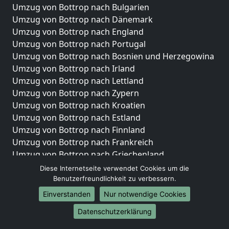
Umzug von Bottrop nach Bulgarien
Umzug von Bottrop nach Dänemark
Umzug von Bottrop nach England
Umzug von Bottrop nach Portugal
Umzug von Bottrop nach Bosnien und Herzegowina
Umzug von Bottrop nach Irland
Umzug von Bottrop nach Lettland
Umzug von Bottrop nach Zypern
Umzug von Bottrop nach Kroatien
Umzug von Bottrop nach Estland
Umzug von Bottrop nach Finnland
Umzug von Bottrop nach Frankreich
Umzug von Bottrop nach Griechenland
Umzug von Bottrop nach Italien
Diese Internetseite verwendet Cookies um die
Umzug von Bottrop nach Liechtenstein
Benutzerfreundlichkeit zu verbessern.
Umzug von Bottrop nach Luxemburg
Einverstanden
Nur notwendige Cookies
Umzug von Bottrop nach Niederlande
Datenschutzerklärung
Umzug von Bottrop nach Norwegen