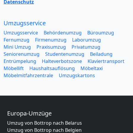
Datenschutz
Umzugsservice
Umzugsservice
Behördenumzug
Büroumzug
Fernumzug
Firmenumzug
Laborumzug
Mini Umzug
Praxisumzug
Privatumzug
Seniorenumzug
Studentenumzug
Beiladung
Entrümpelung
Halteverbotszone
Klaviertransport
Möbellift
Haushaltsauflösung
Möbeltaxi
Möbelmitfahrzentrale
Umzugskartons
Europa-Umzüge
Umzug von Bottrop nach Belarus
Umzug von Bottrop nach Belgien