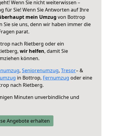
eht! Wenn Sie nicht weiterwissen –
ng für Sie! Wenn Sie Antworten auf Ihre
 überhaupt mein Umzug
von Bottrop
n Sie sie uns, denn wir haben immer die
Fragen parat.
trop nach Rietberg oder ein
ietberg,
wir helfen
, damit Sie
umziehen können.
enumzug
,
Seniorenumzug
,
Tresor
– &
numzug
in Bottrop,
Fernumzug
oder eine
rop nach Rietberg.
nigen Minuten unverbindliche und
se Angebote erhalten