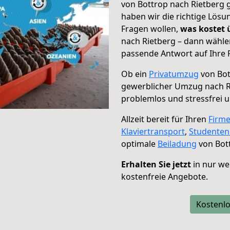
von Bottrop nach Rietberg g
haben wir die richtige Lösu
Fragen wollen,
was kostet
nach Rietberg – dann wähle
passende Antwort auf Ihre 
Ob ein
Privatumzug
von Bot
gewerblicher Umzug nach R
problemlos und stressfrei 
Allzeit bereit für Ihren
Firm
Klaviertransport
,
Studente
optimale
Beiladung
von Bott
Erhalten Sie jetzt
in nur we
kostenfreie Angebote.
Kostenlo