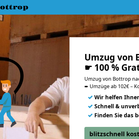
ottrop
Umzug von B
☛ 100 % Gra
Umzug von Bottrop na
➨ Umzüge ab 102€ – Ko
✓
Wir helfen Ihne
✓
Schnell & unverb
✓
Finden Sie das 
blitzschnell ko