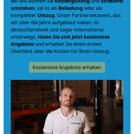
Bei uns können Sie
kostengünstig
und
stressfrei
umziehen
, sei es als
Beiladung
oder als
kompletter
Umzug
. Unser Partnernetzwerk, das
wir über die Jahre aufgebaut haben, ist
deutschlandweit und sogar international
unterwegs.
Holen Sie sich jetzt kostenlose
Angebote
und erhalten Sie einen ersten
Überblick über die Kosten für Ihren Umzug.
Kostenlose Angebote erhalten