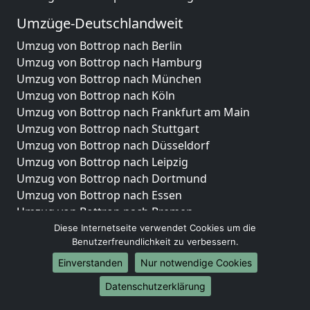
Umzüge-Deutschlandweit
Umzug von Bottrop nach Berlin
Umzug von Bottrop nach Hamburg
Umzug von Bottrop nach München
Umzug von Bottrop nach Köln
Umzug von Bottrop nach Frankfurt am Main
Umzug von Bottrop nach Stuttgart
Umzug von Bottrop nach Düsseldorf
Umzug von Bottrop nach Leipzig
Umzug von Bottrop nach Dortmund
Umzug von Bottrop nach Essen
Umzug von Bottrop nach Bremen
Umzug von Bottrop nach Dresden
Diese Internetseite verwendet Cookies um die
Benutzerfreundlichkeit zu verbessern.
Umzug von Bottrop nach Hannover
Umzug von Bottrop nach Nürnberg
Einverstanden
Nur notwendige Cookies
Umzug von Bottrop nach Duisburg
Datenschutzerklärung
Umzug von Bottrop nach Bochum