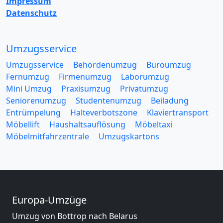
Impressum
Datenschutz
Umzugsservice
Umzugsservice
Behördenumzug
Büroumzug
Fernumzug
Firmenumzug
Laborumzug
Mini Umzug
Praxisumzug
Privatumzug
Seniorenumzug
Studentenumzug
Beiladung
Entrümpelung
Halteverbotszone
Klaviertransport
Möbellift
Haushaltsauflösung
Möbeltaxi
Möbelmitfahrzentrale
Umzugskartons
Europa-Umzüge
Umzug von Bottrop nach Belarus