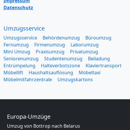
Impressum
Datenschutz
Umzugsservice
Umzugsservice
Behördenumzug
Büroumzug
Fernumzug
Firmenumzug
Laborumzug
Mini Umzug
Praxisumzug
Privatumzug
Seniorenumzug
Studentenumzug
Beiladung
Entrümpelung
Halteverbotszone
Klaviertransport
Möbellift
Haushaltsauflösung
Möbeltaxi
Möbelmitfahrzentrale
Umzugskartons
Europa-Umzüge
Umzug von Bottrop nach Belarus