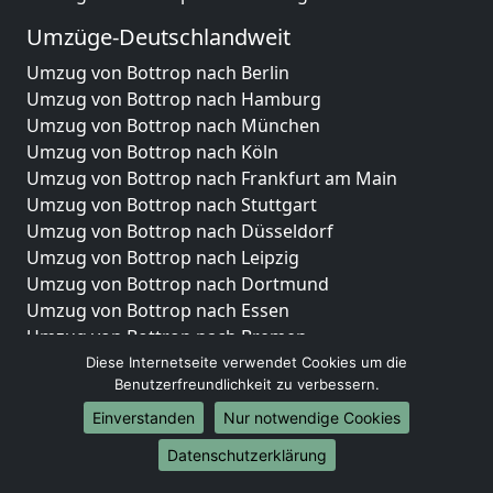
Umzüge-Deutschlandweit
Umzug von Bottrop nach Berlin
Umzug von Bottrop nach Hamburg
Umzug von Bottrop nach München
Umzug von Bottrop nach Köln
Umzug von Bottrop nach Frankfurt am Main
Umzug von Bottrop nach Stuttgart
Umzug von Bottrop nach Düsseldorf
Umzug von Bottrop nach Leipzig
Umzug von Bottrop nach Dortmund
Umzug von Bottrop nach Essen
Umzug von Bottrop nach Bremen
Umzug von Bottrop nach Dresden
Diese Internetseite verwendet Cookies um die
Benutzerfreundlichkeit zu verbessern.
Umzug von Bottrop nach Hannover
Umzug von Bottrop nach Nürnberg
Einverstanden
Nur notwendige Cookies
Umzug von Bottrop nach Duisburg
Datenschutzerklärung
Umzug von Bottrop nach Bochum