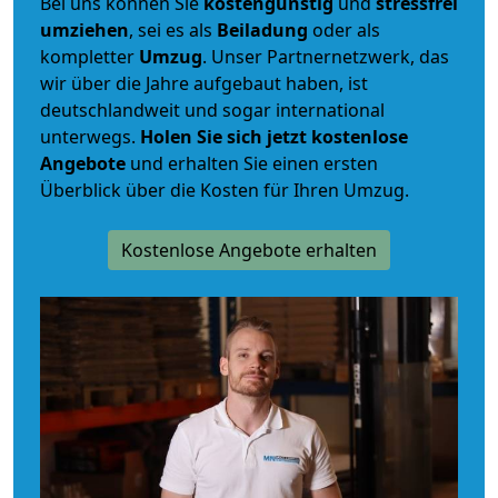
Bei uns können Sie
kostengünstig
und
stressfrei
umziehen
, sei es als
Beiladung
oder als
kompletter
Umzug
. Unser Partnernetzwerk, das
wir über die Jahre aufgebaut haben, ist
deutschlandweit und sogar international
unterwegs.
Holen Sie sich jetzt kostenlose
Angebote
und erhalten Sie einen ersten
Überblick über die Kosten für Ihren Umzug.
Kostenlose Angebote erhalten