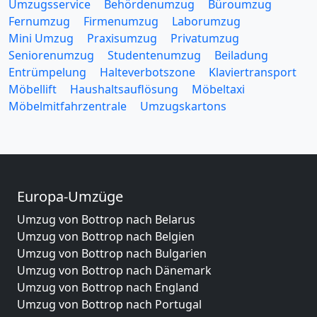
Umzugsservice
Behördenumzug
Büroumzug
Fernumzug
Firmenumzug
Laborumzug
Mini Umzug
Praxisumzug
Privatumzug
Seniorenumzug
Studentenumzug
Beiladung
Entrümpelung
Halteverbotszone
Klaviertransport
Möbellift
Haushaltsauflösung
Möbeltaxi
Möbelmitfahrzentrale
Umzugskartons
Europa-Umzüge
Umzug von Bottrop nach Belarus
Umzug von Bottrop nach Belgien
Umzug von Bottrop nach Bulgarien
Umzug von Bottrop nach Dänemark
Umzug von Bottrop nach England
Umzug von Bottrop nach Portugal