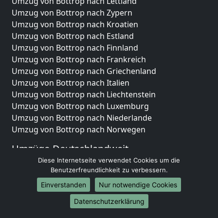
Umzug von Bottrop nach Lettland
Umzug von Bottrop nach Zypern
Umzug von Bottrop nach Kroatien
Umzug von Bottrop nach Estland
Umzug von Bottrop nach Finnland
Umzug von Bottrop nach Frankreich
Umzug von Bottrop nach Griechenland
Umzug von Bottrop nach Italien
Umzug von Bottrop nach Liechtenstein
Umzug von Bottrop nach Luxemburg
Umzug von Bottrop nach Niederlande
Umzug von Bottrop nach Norwegen
Umzüge-Deutschlandweit
Diese Internetseite verwendet Cookies um die
Umzug von Bottrop nach Berlin
Benutzerfreundlichkeit zu verbessern.
Umzug von Bottrop nach Hamburg
Einverstanden
Nur notwendige Cookies
Umzug von Bottrop nach München
Umzug von Bottrop nach Köln
Datenschutzerklärung
Umzug von Bottrop nach Frankfurt am Main