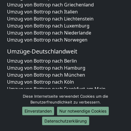
Umzug von Bottrop nach Griechenland
Umzug von Bottrop nach Italien
Umzug von Bottrop nach Liechtenstein
Umzug von Bottrop nach Luxemburg
Umzug von Bottrop nach Niederlande
Umzug von Bottrop nach Norwegen
Umzüge-Deutschlandweit
Umzug von Bottrop nach Berlin
Umzug von Bottrop nach Hamburg
Umzug von Bottrop nach München
Umzug von Bottrop nach Köln
Umzug von Bottrop nach Frankfurt am Main
Umzug von Bottrop nach Stuttgart
Diese Internetseite verwendet Cookies um die
Umzug von Bottrop nach Düsseldorf
Benutzerfreundlichkeit zu verbessern.
Umzug von Bottrop nach Leipzig
Einverstanden
Nur notwendige Cookies
Umzug von Bottrop nach Dortmund
Datenschutzerklärung
Umzug von Bottrop nach Essen
Umzug von Bottrop nach Bremen