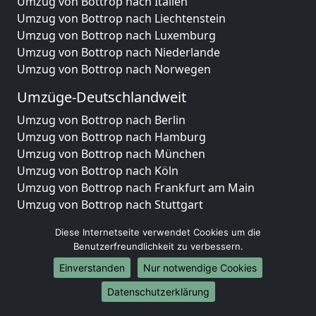
Umzug von Bottrop nach Italien
Umzug von Bottrop nach Liechtenstein
Umzug von Bottrop nach Luxemburg
Umzug von Bottrop nach Niederlande
Umzug von Bottrop nach Norwegen
Umzüge-Deutschlandweit
Umzug von Bottrop nach Berlin
Umzug von Bottrop nach Hamburg
Umzug von Bottrop nach München
Umzug von Bottrop nach Köln
Umzug von Bottrop nach Frankfurt am Main
Umzug von Bottrop nach Stuttgart
Umzug von Bottrop nach Düsseldorf
Diese Internetseite verwendet Cookies um die
Umzug von Bottrop nach Leipzig
Benutzerfreundlichkeit zu verbessern.
Umzug von Bottrop nach Dortmund
Einverstanden
Nur notwendige Cookies
Umzug von Bottrop nach Essen
Umzug von Bottrop nach Bremen
Datenschutzerklärung
Umzug von Bottrop nach Dresden