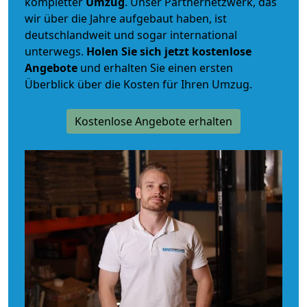
kompletter
Umzug
. Unser Partnernetzwerk, das
wir über die Jahre aufgebaut haben, ist
deutschlandweit und sogar international
unterwegs.
Holen Sie sich jetzt kostenlose
Angebote
und erhalten Sie einen ersten
Überblick über die Kosten für Ihren Umzug.
Kostenlose Angebote erhalten