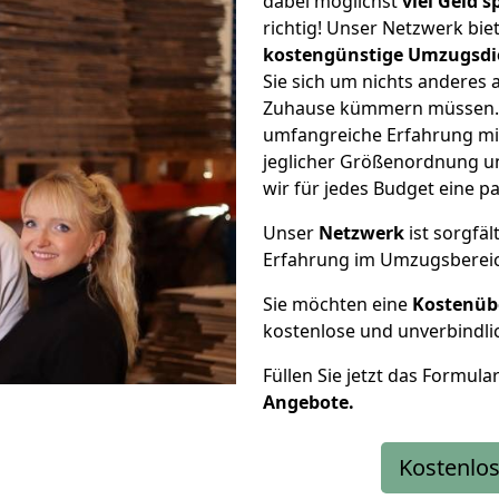
dabei möglichst
viel Geld 
richtig! Unser Netzwerk bi
kostengünstige Umzugsdi
Sie sich um nichts anderes 
Zuhause kümmern müssen. W
umfangreiche Erfahrung mi
jeglicher Größenordnung u
wir für jedes Budget eine 
Unser
Netzwerk
ist sorgfäl
Erfahrung im Umzugsberei
Sie möchten eine
Kostenüb
kostenlose und unverbindli
Füllen Sie jetzt das Formula
Angebote.
Kostenlos