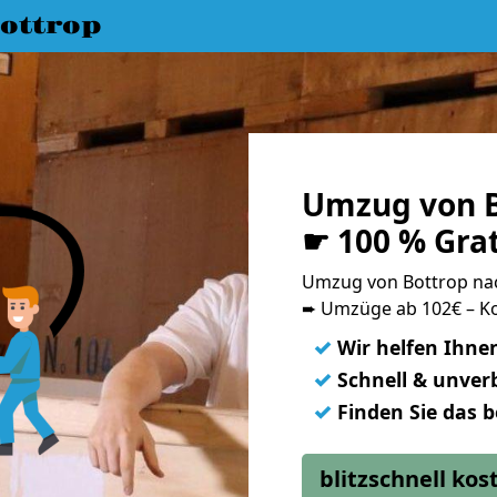
ottrop
Umzug von B
☛ 100 % Gra
Umzug von Bottrop na
➨ Umzüge ab 102€ – Ko
✓
Wir helfen Ihne
✓
Schnell & unverb
✓
Finden Sie das 
blitzschnell ko