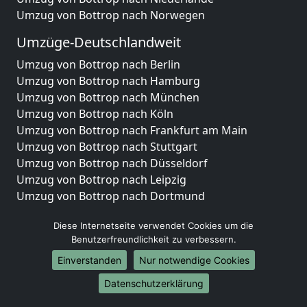
Umzug von Bottrop nach Norwegen
Umzüge-Deutschlandweit
Umzug von Bottrop nach Berlin
Umzug von Bottrop nach Hamburg
Umzug von Bottrop nach München
Umzug von Bottrop nach Köln
Umzug von Bottrop nach Frankfurt am Main
Umzug von Bottrop nach Stuttgart
Umzug von Bottrop nach Düsseldorf
Umzug von Bottrop nach Leipzig
Umzug von Bottrop nach Dortmund
Umzug von Bottrop nach Essen
Diese Internetseite verwendet Cookies um die
Umzug von Bottrop nach Bremen
Benutzerfreundlichkeit zu verbessern.
Umzug von Bottrop nach Dresden
Umzug von Bottrop nach Hannover
Einverstanden
Nur notwendige Cookies
Umzug von Bottrop nach Nürnberg
Datenschutzerklärung
Umzug von Bottrop nach Duisburg