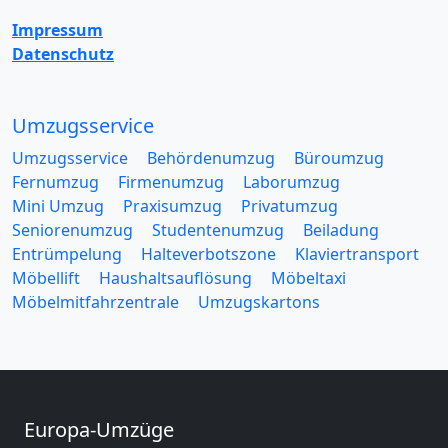
Impressum
Datenschutz
Umzugsservice
Umzugsservice
Behördenumzug
Büroumzug
Fernumzug
Firmenumzug
Laborumzug
Mini Umzug
Praxisumzug
Privatumzug
Seniorenumzug
Studentenumzug
Beiladung
Entrümpelung
Halteverbotszone
Klaviertransport
Möbellift
Haushaltsauflösung
Möbeltaxi
Möbelmitfahrzentrale
Umzugskartons
Europa-Umzüge