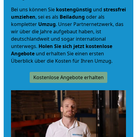
Bei uns können Sie
kostengünstig
und
stressfrei
umziehen
, sei es als
Beiladung
oder als
kompletter
Umzug
. Unser Partnernetzwerk, das
wir über die Jahre aufgebaut haben, ist
deutschlandweit und sogar international
unterwegs.
Holen Sie sich jetzt kostenlose
Angebote
und erhalten Sie einen ersten
Überblick über die Kosten für Ihren Umzug.
Kostenlose Angebote erhalten