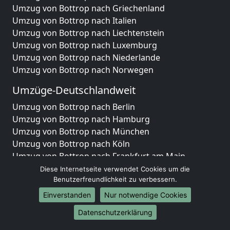
Umzug von Bottrop nach Griechenland
Umzug von Bottrop nach Italien
Umzug von Bottrop nach Liechtenstein
Umzug von Bottrop nach Luxemburg
Umzug von Bottrop nach Niederlande
Umzug von Bottrop nach Norwegen
Umzüge-Deutschlandweit
Umzug von Bottrop nach Berlin
Umzug von Bottrop nach Hamburg
Umzug von Bottrop nach München
Umzug von Bottrop nach Köln
Umzug von Bottrop nach Frankfurt am Main
Umzug von Bottrop nach Stuttgart
Diese Internetseite verwendet Cookies um die
Umzug von Bottrop nach Düsseldorf
Benutzerfreundlichkeit zu verbessern.
Umzug von Bottrop nach Leipzig
Einverstanden
Nur notwendige Cookies
Umzug von Bottrop nach Dortmund
Datenschutzerklärung
Umzug von Bottrop nach Essen
Umzug von Bottrop nach Bremen