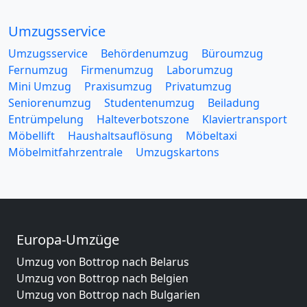
Umzugsservice
Umzugsservice
Behördenumzug
Büroumzug
Fernumzug
Firmenumzug
Laborumzug
Mini Umzug
Praxisumzug
Privatumzug
Seniorenumzug
Studentenumzug
Beiladung
Entrümpelung
Halteverbotszone
Klaviertransport
Möbellift
Haushaltsauflösung
Möbeltaxi
Möbelmitfahrzentrale
Umzugskartons
Europa-Umzüge
Umzug von Bottrop nach Belarus
Umzug von Bottrop nach Belgien
Umzug von Bottrop nach Bulgarien