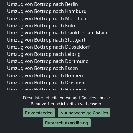
Umzug von Bottrop nach Berlin
Umzug von Bottrop nach Hamburg
Umzug von Bottrop nach München
Umzug von Bottrop nach Köln
Umzug von Bottrop nach Frankfurt am Main
Umzug von Bottrop nach Stuttgart
Umzug von Bottrop nach Düsseldorf
Umzug von Bottrop nach Leipzig
Umzug von Bottrop nach Dortmund
Umzug von Bottrop nach Essen
Umzug von Bottrop nach Bremen
Umzug von Bottrop nach Dresden
Umzug von Bottrop nach Hannover
Umzug von Bottrop nach Nürnberg
Diese Internetseite verwendet Cookies um die
Umzug von Bottrop nach Duisburg
Benutzerfreundlichkeit zu verbessern.
Umzug von Bottrop nach Bochum
Einverstanden
Nur notwendige Cookies
Umzug von Bottrop nach Wuppertal
Datenschutzerklärung
Umzug von Bottrop nach Bielefeld
Umzug von Bottrop nach Bonn