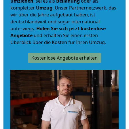
umziehen
, sei es als
Beiladung
oder als
kompletter
Umzug
. Unser Partnernetzwerk, das
wir über die Jahre aufgebaut haben, ist
deutschlandweit und sogar international
unterwegs.
Holen Sie sich jetzt kostenlose
Angebote
und erhalten Sie einen ersten
Überblick über die Kosten für Ihren Umzug.
Kostenlose Angebote erhalten