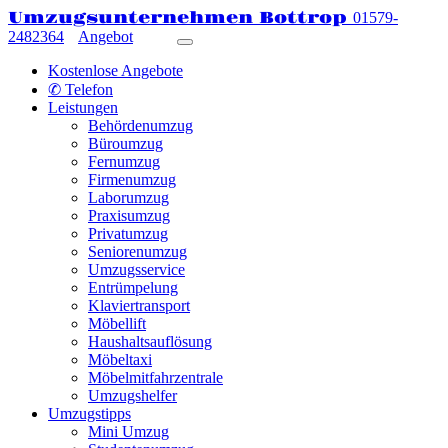
Umzugsunternehmen Bottrop
01579-
2482364
Angebot
Kostenlose Angebote
✆ Telefon
Leistungen
Behördenumzug
Büroumzug
Fernumzug
Firmenumzug
Laborumzug
Praxisumzug
Privatumzug
Seniorenumzug
Umzugsservice
Entrümpelung
Klaviertransport
Möbellift
Haushaltsauflösung
Möbeltaxi
Möbelmitfahrzentrale
Umzugshelfer
Umzugstipps
Mini Umzug