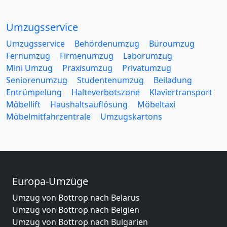
Umzugsservice
Umzugsservice
Behördenumzug
Büroumzug
Fernumzug
Firmenumzug
Laborumzug
Mini Umzug
Praxisumzug
Privatumzug
Seniorenumzug
Studentenumzug
Beiladung
Entrümpelung
Halteverbotszone
Klaviertransport
Möbellift
Haushaltsauflösung
Möbeltaxi
Möbelmitfahrzentrale
Umzugskartons
Europa-Umzüge
Umzug von Bottrop nach Belarus
Umzug von Bottrop nach Belgien
Umzug von Bottrop nach Bulgarien