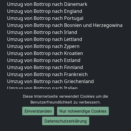
Umzug von Bottrop nach Dänemark
Umzug von Bottrop nach England
Umzug von Bottrop nach Portugal
Umzug von Bottrop nach Bosnien und Herzegowina
Umzug von Bottrop nach Irland
Umzug von Bottrop nach Lettland
Umzug von Bottrop nach Zypern
Umzug von Bottrop nach Kroatien
Umzug von Bottrop nach Estland
Umzug von Bottrop nach Finnland
Umzug von Bottrop nach Frankreich
Umzug von Bottrop nach Griechenland
Umzug von Bottrop nach Italien
Umzug von Bottrop nach Liechtenstein
Diese Internetseite verwendet Cookies um die
Umzug von Bottrop nach Luxemburg
Benutzerfreundlichkeit zu verbessern.
Umzug von Bottrop nach Niederlande
Einverstanden
Nur notwendige Cookies
Umzug von Bottrop nach Norwegen
Datenschutzerklärung
Umzüge-Deutschlandweit