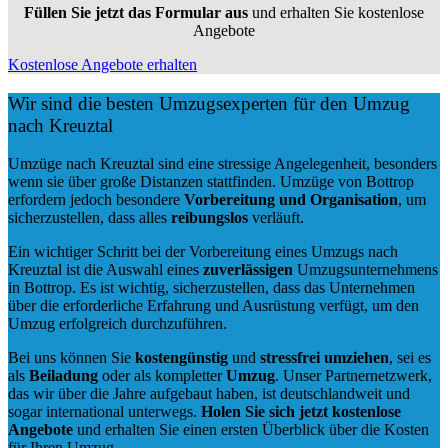
Füllen Sie jetzt das Formular aus
und erhalten Sie kostenlose
Angebote
Kostenlose Angebote erhalten
Wir sind die besten Umzugsexperten für den Umzug
nach Kreuztal
Umzüge nach Kreuztal sind eine stressige Angelegenheit, besonders
wenn sie über große Distanzen stattfinden. Umzüge von Bottrop
erfordern jedoch besondere
Vorbereitung und Organisation
, um
sicherzustellen, dass alles
reibungslos
verläuft.
Ein wichtiger Schritt bei der Vorbereitung eines Umzugs nach
Kreuztal ist die Auswahl eines
zuverlässigen
Umzugsunternehmens
in Bottrop. Es ist wichtig, sicherzustellen, dass das Unternehmen
über die erforderliche Erfahrung und Ausrüstung verfügt, um den
Umzug erfolgreich durchzuführen.
Bei uns können Sie
kostengünstig
und
stressfrei
umziehen
, sei es
als
Beiladung
oder als kompletter
Umzug
. Unser Partnernetzwerk,
das wir über die Jahre aufgebaut haben, ist deutschlandweit und
sogar international unterwegs.
Holen Sie sich jetzt kostenlose
Angebote
und erhalten Sie einen ersten Überblick über die Kosten
für Ihren Umzug.