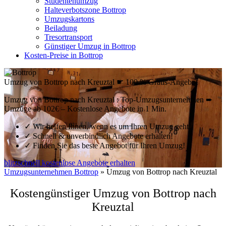
Studentenumzug
Halteverbotszone Bottrop
Umzugskartons
Beiladung
Tresortransport
Günstiger Umzug in Bottrop
Kosten-Preise in Bottrop
Umzug von Bottrop nach Kreuztal ☛ 100 % Gratis-Angebot
Umzug von Bottrop nach Kreuztal : Top-Umzugsunternehmen ➨
Umzüge ab 102€ – Kostenlose Angebote in 1 Min.
✓
Wir helfen Ihnen, wenn es um Ihren Umzug geht!
✓
Schnell & unverbindlich Angebote erhalten!
✓
Finden Sie das beste Angebot für Ihren Umzug!
blitzschnell kostenlose Angebote erhalten
Umzugsunternehmen Bottrop
»
Umzug von Bottrop nach Kreuztal
Kostengünstiger Umzug von Bottrop nach
Kreuztal