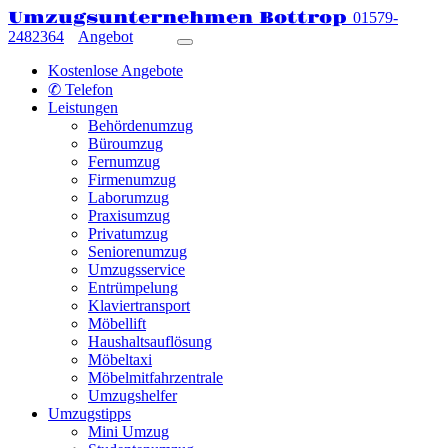
Umzugsunternehmen Bottrop
01579-
2482364
Angebot
Kostenlose Angebote
✆ Telefon
Leistungen
Behördenumzug
Büroumzug
Fernumzug
Firmenumzug
Laborumzug
Praxisumzug
Privatumzug
Seniorenumzug
Umzugsservice
Entrümpelung
Klaviertransport
Möbellift
Haushaltsauflösung
Möbeltaxi
Möbelmitfahrzentrale
Umzugshelfer
Umzugstipps
Mini Umzug