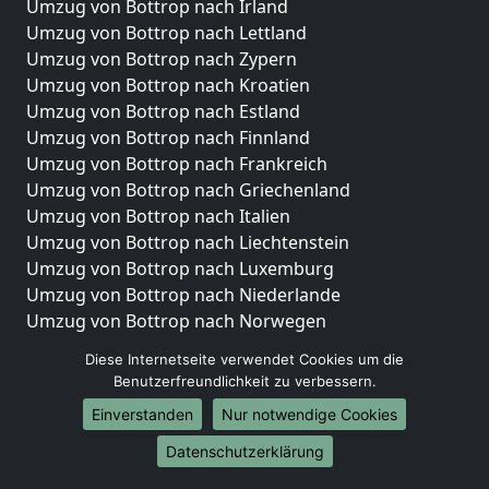
Umzug von Bottrop nach Irland
Umzug von Bottrop nach Lettland
Umzug von Bottrop nach Zypern
Umzug von Bottrop nach Kroatien
Umzug von Bottrop nach Estland
Umzug von Bottrop nach Finnland
Umzug von Bottrop nach Frankreich
Umzug von Bottrop nach Griechenland
Umzug von Bottrop nach Italien
Umzug von Bottrop nach Liechtenstein
Umzug von Bottrop nach Luxemburg
Umzug von Bottrop nach Niederlande
Umzug von Bottrop nach Norwegen
Umzüge-Deutschlandweit
Diese Internetseite verwendet Cookies um die
Benutzerfreundlichkeit zu verbessern.
Umzug von Bottrop nach Berlin
Einverstanden
Nur notwendige Cookies
Umzug von Bottrop nach Hamburg
Umzug von Bottrop nach München
Datenschutzerklärung
Umzug von Bottrop nach Köln