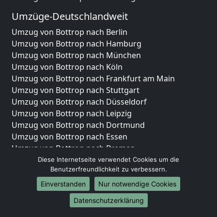
Umzüge-Deutschlandweit
Umzug von Bottrop nach Berlin
Umzug von Bottrop nach Hamburg
Umzug von Bottrop nach München
Umzug von Bottrop nach Köln
Umzug von Bottrop nach Frankfurt am Main
Umzug von Bottrop nach Stuttgart
Umzug von Bottrop nach Düsseldorf
Umzug von Bottrop nach Leipzig
Umzug von Bottrop nach Dortmund
Umzug von Bottrop nach Essen
Umzug von Bottrop nach Bremen
Umzug von Bottrop nach Dresden
Diese Internetseite verwendet Cookies um die
Benutzerfreundlichkeit zu verbessern.
Umzug von Bottrop nach Hannover
Umzug von Bottrop nach Nürnberg
Einverstanden
Nur notwendige Cookies
Umzug von Bottrop nach Duisburg
Datenschutzerklärung
Umzug von Bottrop nach Bochum