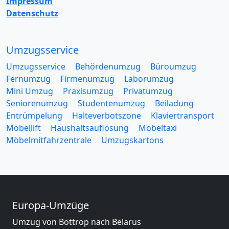
Impressum
Datenschutz
Umzugsservice
Umzugsservice
Behördenumzug
Büroumzug
Fernumzug
Firmenumzug
Laborumzug
Mini Umzug
Praxisumzug
Privatumzug
Seniorenumzug
Studentenumzug
Beiladung
Entrümpelung
Halteverbotszone
Klaviertransport
Möbellift
Haushaltsauflösung
Möbeltaxi
Möbelmitfahrzentrale
Umzugskartons
Europa-Umzüge
Umzug von Bottrop nach Belarus