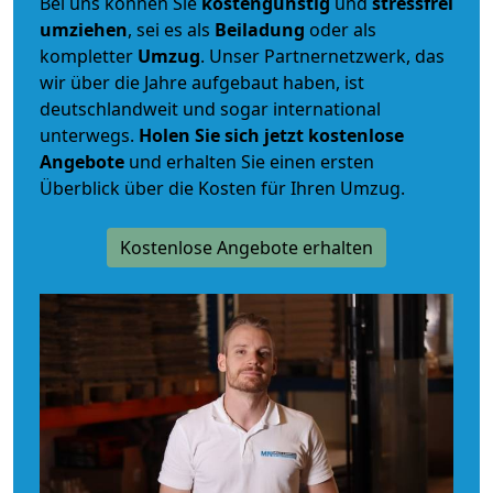
Bei uns können Sie
kostengünstig
und
stressfrei
umziehen
, sei es als
Beiladung
oder als
kompletter
Umzug
. Unser Partnernetzwerk, das
wir über die Jahre aufgebaut haben, ist
deutschlandweit und sogar international
unterwegs.
Holen Sie sich jetzt kostenlose
Angebote
und erhalten Sie einen ersten
Überblick über die Kosten für Ihren Umzug.
Kostenlose Angebote erhalten