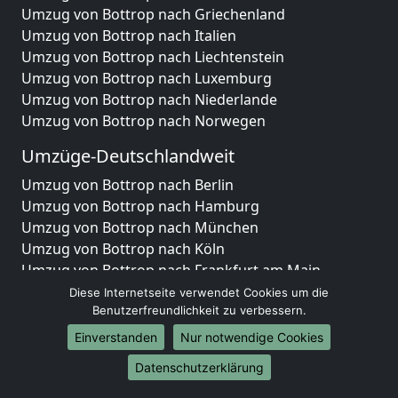
Umzug von Bottrop nach Griechenland
Umzug von Bottrop nach Italien
Umzug von Bottrop nach Liechtenstein
Umzug von Bottrop nach Luxemburg
Umzug von Bottrop nach Niederlande
Umzug von Bottrop nach Norwegen
Umzüge-Deutschlandweit
Umzug von Bottrop nach Berlin
Umzug von Bottrop nach Hamburg
Umzug von Bottrop nach München
Umzug von Bottrop nach Köln
Umzug von Bottrop nach Frankfurt am Main
Umzug von Bottrop nach Stuttgart
Diese Internetseite verwendet Cookies um die
Umzug von Bottrop nach Düsseldorf
Benutzerfreundlichkeit zu verbessern.
Umzug von Bottrop nach Leipzig
Einverstanden
Nur notwendige Cookies
Umzug von Bottrop nach Dortmund
Datenschutzerklärung
Umzug von Bottrop nach Essen
Umzug von Bottrop nach Bremen