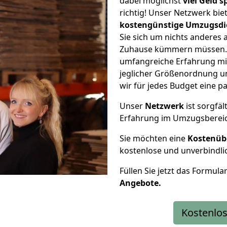
dabei möglichst
viel Geld 
richtig! Unser Netzwerk bi
kostengünstige Umzugsdi
Sie sich um nichts anderes 
Zuhause kümmern müssen. W
umfangreiche Erfahrung mi
jeglicher Größenordnung u
wir für jedes Budget eine 
Unser
Netzwerk
ist sorgfäl
Erfahrung im Umzugsberei
Sie möchten eine
Kostenüb
kostenlose und unverbindli
Füllen Sie jetzt das Formula
Angebote.
Kostenlos