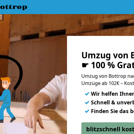
ottrop
Umzug von B
☛ 100 % Gra
Umzug von Bottrop na
Umzüge ab 102€ – Kost
✓
Wir helfen Ihne
✓
Schnell & unverb
✓
Finden Sie das 
blitzschnell ko