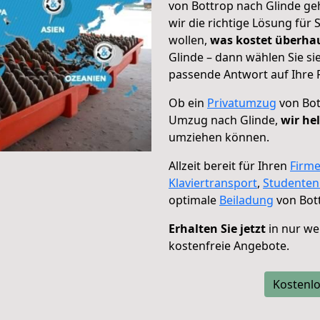
von Bottrop nach Glinde ge
wir die richtige Lösung für
wollen,
was kostet überh
Glinde – dann wählen Sie si
passende Antwort auf Ihre 
Ob ein
Privatumzug
von Bot
Umzug nach Glinde,
wir he
umziehen können.
Allzeit bereit für Ihren
Firm
Klaviertransport
,
Studente
optimale
Beiladung
von Bott
Erhalten Sie jetzt
in nur we
kostenfreie Angebote.
Kostenlo